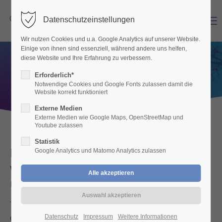
Datenschutzeinstellungen
Menu
Login
Wir nutzen Cookies und u.a. Google Analytics auf unserer Website.
Benutzername
Einige von ihnen sind essenziell, während andere uns helfen,
diese Website und Ihre Erfahrung zu verbessern.
Erforderlich*
Notwendige Cookies und Google Fonts zulassen damit die
Website korrekt funktioniert
Passwort
Externe Medien
Externe Medien wie Google Maps, OpenStreetMap und
Youtube zulassen
Statistik
Das Designlabor – Ihr Büro für
Anmelden
Google Analytics und Matomo Analytics zulassen
wirkungsvolles Marketing
Register
|
Lost your password?
und visuelle Kommunikation
Support
Datenschutz
Impressum
Weitere Informationen
Ob Handwerksbetriebe, kleine und mittelständische