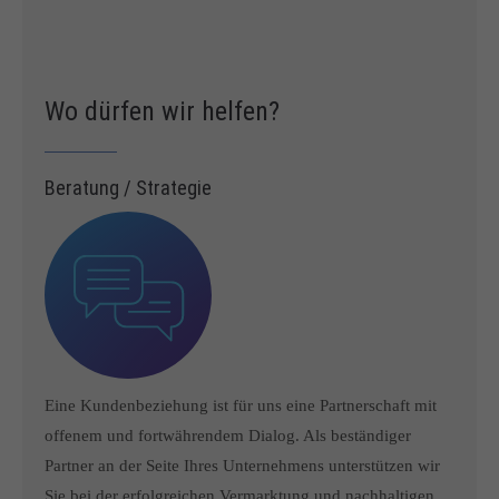
Drop us a line
info@yourdomain.com
About us
Wo dürfen wir helfen?
Lorem ipsum dolor sit amet, consectetuer adipiscing elit.
Beratung / Strategie
Aenean commodo ligula eget dolor. Aenean massa. Cum
sociis natoque penatibus et magnis dis parturient montes,
nascetur ridiculus mus. Donec quam felis, ultricies nec.
Eine Kundenbeziehung ist für uns eine Partnerschaft mit
offenem und fortwährendem Dialog. Als beständiger
Partner an der Seite Ihres Unternehmens unterstützen wir
Sie bei der erfolgreichen Vermarktung und nachhaltigen